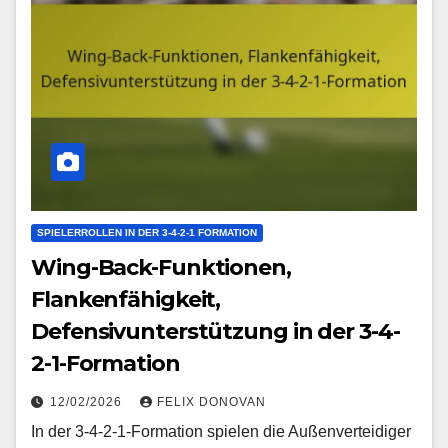
SPIELERROLLEN IN DER 3-4-2-1 FORMATION
Wing-Back-Funktionen,
Flankenfähigkeit,
Defensivunterstützung in der 3-4-
2-1-Formation
12/02/2026
FELIX DONOVAN
In der 3-4-2-1-Formation spielen die Außenverteidiger