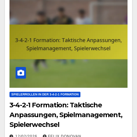
SPIELERROLLEN IN DER 3-4-2-1 FORMATION
3-4-2-1 Formation: Taktische
Anpassungen, Spielmanagement,
Spielerwechsel
12/02/2026
FELIX DONOVAN