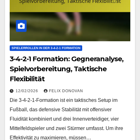
SPIELERROLLEN IN DER 3-4-2-1 FORMATION
3-4-2-1 Formation: Gegneranalyse,
Spielvorbereitung, Taktische
Flexibilität
12/02/2026
FELIX DONOVAN
Die 3-4-2-1-Formation ist ein taktisches Setup im
Fußball, das defensive Stabilität mit offensiver
Fluidität kombiniert und drei Innenverteidiger, vier
Mittelfeldspieler und zwei Stürmer umfasst. Um ihre
Effektivität zu maximieren, müssen…