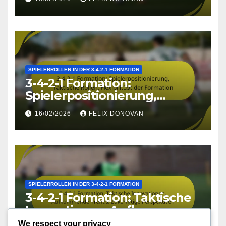
SPIELERROLLEN IN DER 3-4-2-1 FORMATION
3-4-2-1 Formation:
Spielerpositionierung,
Taktische Rollen, Flexibilität
16/02/2026
FELIX DONOVAN
der Formation
SPIELERROLLEN IN DER 3-4-2-1 FORMATION
3-4-2-1 Formation: Taktische
Innovationen, Aufkommende
Trends, Zukünftige
We respect your privacy