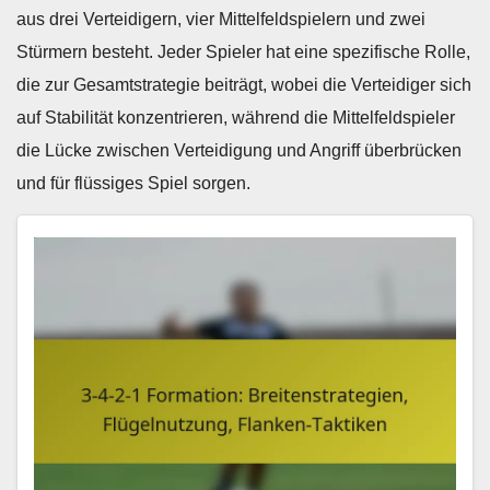
aus drei Verteidigern, vier Mittelfeldspielern und zwei
Stürmern besteht. Jeder Spieler hat eine spezifische Rolle,
die zur Gesamtstrategie beiträgt, wobei die Verteidiger sich
auf Stabilität konzentrieren, während die Mittelfeldspieler
die Lücke zwischen Verteidigung und Angriff überbrücken
und für flüssiges Spiel sorgen.