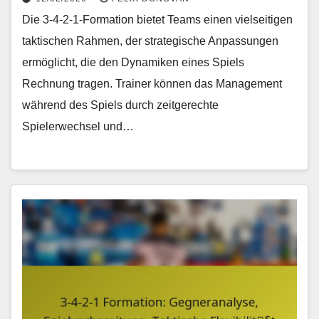
Die 3-4-2-1-Formation bietet Teams einen vielseitigen
taktischen Rahmen, der strategische Anpassungen
ermöglicht, die den Dynamiken eines Spiels
Rechnung tragen. Trainer können das Management
während des Spiels durch zeitgerechte
Spielerwechsel und…