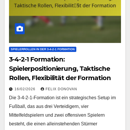
SPIELERROLLEN IN DER 3-4-2-1 FORMATION
3-4-2-1 Formation:
Spielerpositionierung, Taktische
Rollen, Flexibilität der Formation
16/02/2026
FELIX DONOVAN
Die 3-4-2-1-Formation ist ein strategisches Setup im
Fußball, das aus drei Verteidigern, vier
Mittelfeldspielern und zwei offensiven Spielern
besteht, die einen alleinstehenden Stürmer