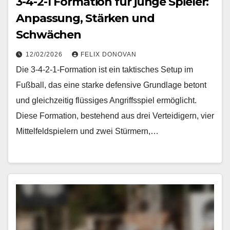
3-4-2-1 Formation für junge Spieler:
Anpassung, Stärken und
Schwächen
12/02/2026
FELIX DONOVAN
Die 3-4-2-1-Formation ist ein taktisches Setup im
Fußball, das eine starke defensive Grundlage betont
und gleichzeitig flüssiges Angriffsspiel ermöglicht.
Diese Formation, bestehend aus drei Verteidigern, vier
Mittelfeldspielern und zwei Stürmern,…