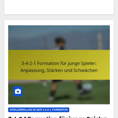
SPIELERROLLEN IN DER 3-4-2-1 FORMATION