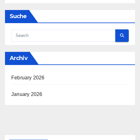
Suche
Archiv
February 2026
January 2026