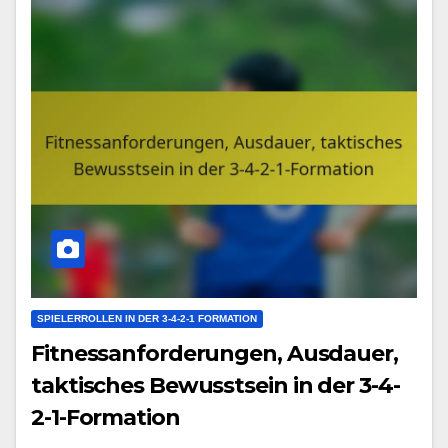
SPIELERROLLEN IN DER 3-4-2-1 FORMATION
Fitnessanforderungen, Ausdauer,
taktisches Bewusstsein in der 3-4-
2-1-Formation