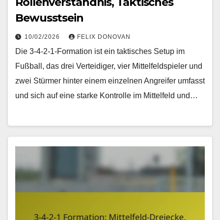
Rollenverständnis, Taktisches
Bewusstsein
10/02/2026
FELIX DONOVAN
Die 3-4-2-1-Formation ist ein taktisches Setup im
Fußball, das drei Verteidiger, vier Mittelfeldspieler und
zwei Stürmer hinter einem einzelnen Angreifer umfasst
und sich auf eine starke Kontrolle im Mittelfeld und…