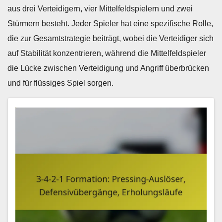
aus drei Verteidigern, vier Mittelfeldspielern und zwei
Stürmern besteht. Jeder Spieler hat eine spezifische Rolle,
die zur Gesamtstrategie beiträgt, wobei die Verteidiger sich
auf Stabilität konzentrieren, während die Mittelfeldspieler
die Lücke zwischen Verteidigung und Angriff überbrücken
und für flüssiges Spiel sorgen.