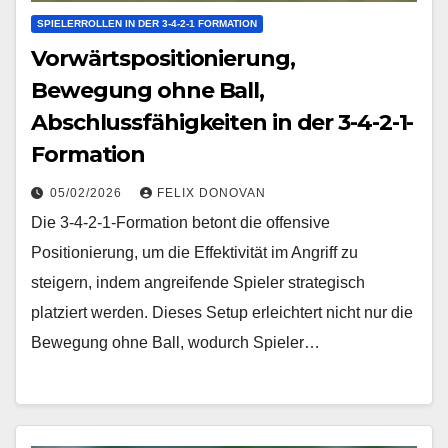
SPIELERROLLEN IN DER 3-4-2-1 FORMATION
Vorwärtspositionierung,
Bewegung ohne Ball,
Abschlussfähigkeiten in der 3-4-2-1-
Formation
05/02/2026
FELIX DONOVAN
Die 3-4-2-1-Formation betont die offensive
Positionierung, um die Effektivität im Angriff zu
steigern, indem angreifende Spieler strategisch
platziert werden. Dieses Setup erleichtert nicht nur die
Bewegung ohne Ball, wodurch Spieler…