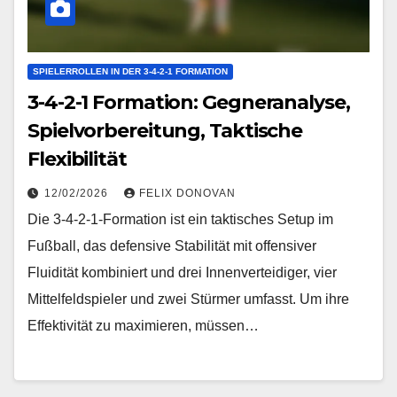
SPIELERROLLEN IN DER 3-4-2-1 FORMATION
3-4-2-1 Formation: Gegneranalyse,
Spielvorbereitung, Taktische
Flexibilität
12/02/2026
FELIX DONOVAN
Die 3-4-2-1-Formation ist ein taktisches Setup im
Fußball, das defensive Stabilität mit offensiver
Fluidität kombiniert und drei Innenverteidiger, vier
Mittelfeldspieler und zwei Stürmer umfasst. Um ihre
Effektivität zu maximieren, müssen…