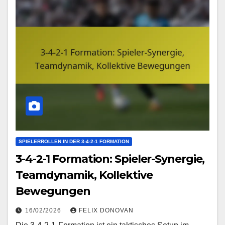
SPIELERROLLEN IN DER 3-4-2-1 FORMATION
3-4-2-1 Formation: Spieler-Synergie,
Teamdynamik, Kollektive
Bewegungen
16/02/2026
FELIX DONOVAN