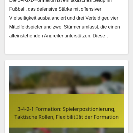
Die 3-4-2-1-Formation ist ein taktisches Setup im
Fußball, das defensive Stärke mit offensiver
Vielseitigkeit ausbalanciert und drei Verteidiger, vier
Mittelfeldspieler und zwei Stürmer umfasst, die einen
alleinstehenden Angreifer unterstützen. Diese…