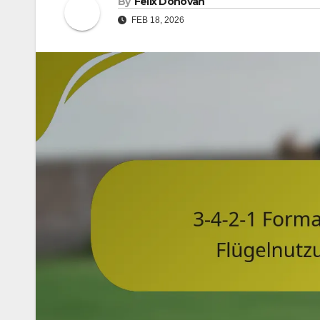
By
Felix Donovan
FEB 18, 2026