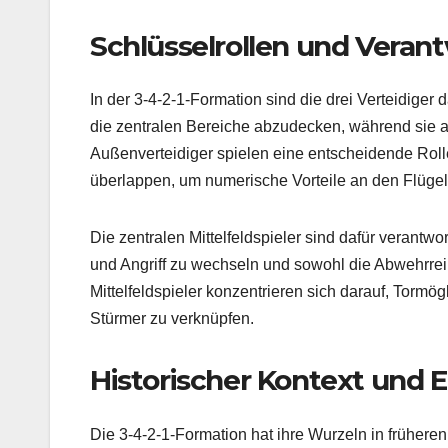
Schlüsselrollen und Verant
In der 3-4-2-1-Formation sind die drei Verteidiger 
die zentralen Bereiche abzudecken, während sie au
Außenverteidiger spielen eine entscheidende Rolle,
überlappen, um numerische Vorteile an den Flügel
Die zentralen Mittelfeldspieler sind dafür verant
und Angriff zu wechseln und sowohl die Abwehrreih
Mittelfeldspieler konzentrieren sich darauf, Tormög
Stürmer zu verknüpfen.
Historischer Kontext und 
Die 3-4-2-1-Formation hat ihre Wurzeln in frühere