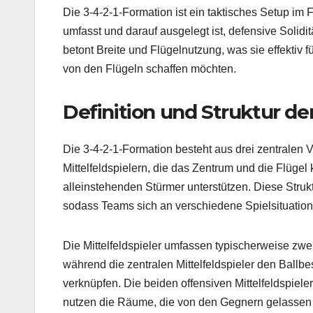
Die 3-4-2-1-Formation ist ein taktisches Setup im F
umfasst und darauf ausgelegt ist, defensive Solidi
betont Breite und Flügelnutzung, was sie effektiv
von den Flügeln schaffen möchten.
Definition und Struktur de
Die 3-4-2-1-Formation besteht aus drei zentralen Ve
Mittelfeldspielern, die das Zentrum und die Flügel k
alleinstehenden Stürmer unterstützen. Diese Struktu
sodass Teams sich an verschiedene Spielsituati
Die Mittelfeldspieler umfassen typischerweise zw
während die zentralen Mittelfeldspieler den Ballbe
verknüpfen. Die beiden offensiven Mittelfeldspieler
nutzen die Räume, die von den Gegnern gelassen