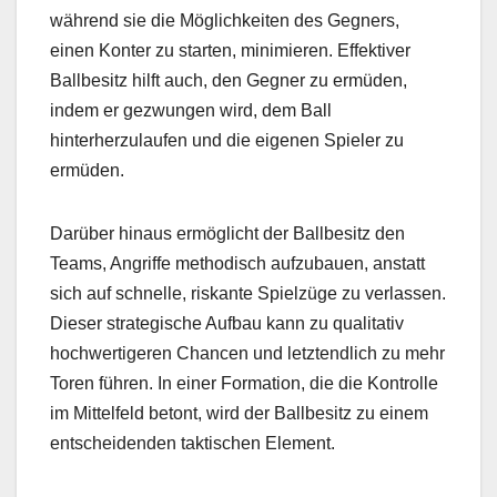
während sie die Möglichkeiten des Gegners,
einen Konter zu starten, minimieren. Effektiver
Ballbesitz hilft auch, den Gegner zu ermüden,
indem er gezwungen wird, dem Ball
hinterherzulaufen und die eigenen Spieler zu
ermüden.
Darüber hinaus ermöglicht der Ballbesitz den
Teams, Angriffe methodisch aufzubauen, anstatt
sich auf schnelle, riskante Spielzüge zu verlassen.
Dieser strategische Aufbau kann zu qualitativ
hochwertigeren Chancen und letztendlich zu mehr
Toren führen. In einer Formation, die die Kontrolle
im Mittelfeld betont, wird der Ballbesitz zu einem
entscheidenden taktischen Element.