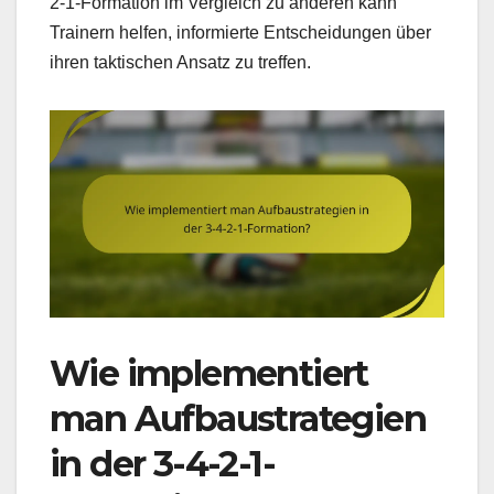
2-1-Formation im Vergleich zu anderen kann
Trainern helfen, informierte Entscheidungen über
ihren taktischen Ansatz zu treffen.
Wie implementiert
man Aufbaustrategien
in der 3-4-2-1-