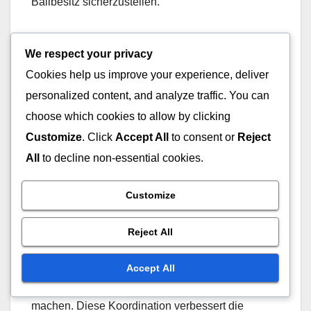
Ballbesitz sicherzustellen.
Stürmer sollten sich so positionieren, dass sie die
We respect your privacy
Abwehr dehnen, indem sie Läufe machen, die
Cookies help us improve your experience, deliver
Verteidiger aus ihrer Position ziehen. Sie können
personalized content, and analyze traffic. You can
zwischen tiefen Läufen, um den Ball zu
choose which cookies to allow by clicking
empfangen, und direkten Läufen auf das Tor
wechseln, je nach Situation. Diese Dualität hält
Customize
. Click
Accept All
to consent or
Reject
die Verteidiger im Unklaren und öffnet Passwege
All
to decline non-essential cookies.
für die Mittelfeldspieler.
Customize
Die Kommunikation zwischen den Spielern ist in
dieser Formation von entscheidender Bedeutung.
Reject All
Stürmer und offensive Mittelfeldspieler müssen
Accept All
ständig ihre Absichten signalisieren, sei es, um
Unterstützung zu holen oder um einen Vorstoß zu
machen. Diese Koordination verbessert die