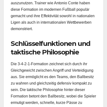
auszunutzen. Trainer wie Antonio Conte haben
diese Formation im modernen Fußball populär
gemacht und ihre Effektivität sowohl in nationalen
Ligen als auch in internationalen Wettbewerben
demonstriert.
Schlüsselfunktionen und
taktische Philosophie
Die 3-4-2-1-Formation zeichnet sich durch ihr
Gleichgewicht zwischen Angriff und Verteidigung
aus. Sie ermöglicht es den Teams, den Ballbesitz
zu wahren und gleichzeitig defensiv kompakt zu
sein. Die taktische Philosophie hinter dieser
Formation betont den Ballbesitz, wobei die Spieler
ermutigt werden, schnelle, kurze Pässe zu