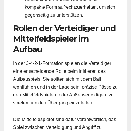
kompakte Form aufrechtzuerhalten, um sich
gegenseitig zu unterstützen.
Rollen der Verteidiger und
Mittelfeldspieler im
Aufbau
In der 3-4-2-1-Formation spielen die Verteidiger
eine entscheidende Rolle beim Initiieren des
Aufbauspiels. Sie sollten sich mit dem Ball
wohlfühlen und in der Lage sein, präzise Pässe zu
den Mittelfeldspielern oder Außenverteidigern zu
spielen, um den Übergang einzuleiten.
Die Mittelfeldspieler sind dafür verantwortlich, das
Spiel zwischen Verteidigung und Angriff zu