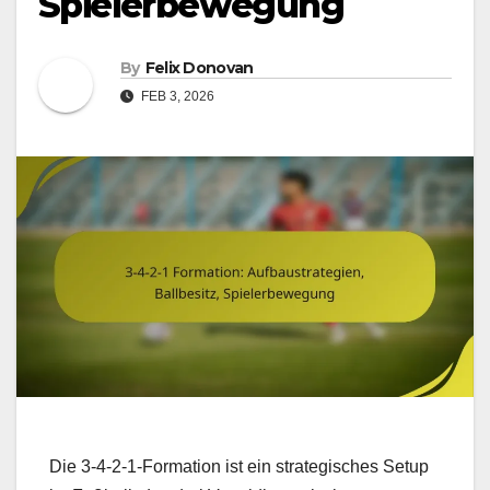
Spielerbewegung
By
Felix Donovan
FEB 3, 2026
Die 3-4-2-1-Formation ist ein strategisches Setup