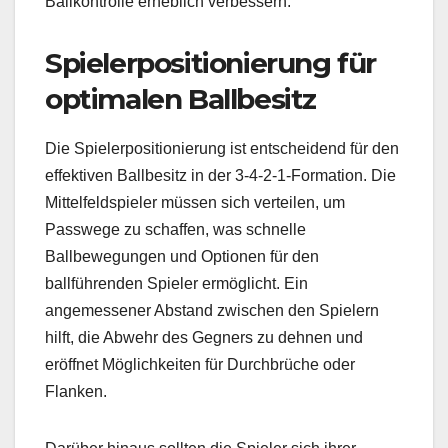
Ballkontrolle erheblich verbessern.
Spielerpositionierung für
optimalen Ballbesitz
Die Spielerpositionierung ist entscheidend für den
effektiven Ballbesitz in der 3-4-2-1-Formation. Die
Mittelfeldspieler müssen sich verteilen, um
Passwege zu schaffen, was schnelle
Ballbewegungen und Optionen für den
ballführenden Spieler ermöglicht. Ein
angemessener Abstand zwischen den Spielern
hilft, die Abwehr des Gegners zu dehnen und
eröffnet Möglichkeiten für Durchbrüche oder
Flanken.