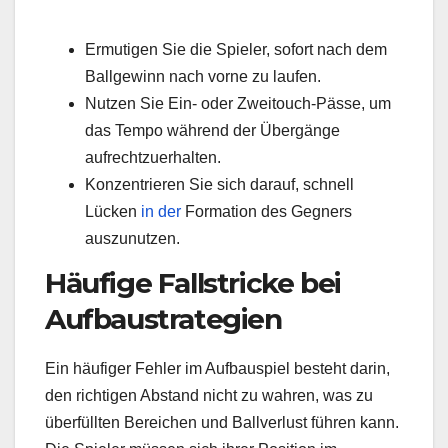
Ermutigen Sie die Spieler, sofort nach dem
Ballgewinn nach vorne zu laufen.
Nutzen Sie Ein- oder Zweitouch-Pässe, um
das Tempo während der Übergänge
aufrechtzuerhalten.
Konzentrieren Sie sich darauf, schnell
Lücken
in der
Formation des Gegners
auszunutzen.
Häufige Fallstricke bei
Aufbaustrategien
Ein häufiger Fehler im Aufbauspiel besteht darin,
den richtigen Abstand nicht zu wahren, was zu
überfüllten Bereichen und Ballverlust führen kann.