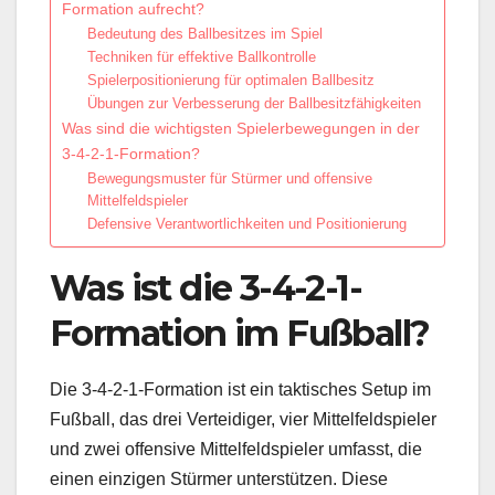
Formation aufrecht?
Bedeutung des Ballbesitzes im Spiel
Techniken für effektive Ballkontrolle
Spielerpositionierung für optimalen Ballbesitz
Übungen zur Verbesserung der Ballbesitzfähigkeiten
Was sind die wichtigsten Spielerbewegungen in der
3-4-2-1-Formation?
Bewegungsmuster für Stürmer und offensive
Mittelfeldspieler
Defensive Verantwortlichkeiten und Positionierung
Was ist die 3-4-2-1-
Formation im Fußball?
Die 3-4-2-1-Formation ist ein taktisches Setup im
Fußball, das drei Verteidiger, vier Mittelfeldspieler
und zwei offensive Mittelfeldspieler umfasst, die
einen einzigen Stürmer unterstützen. Diese