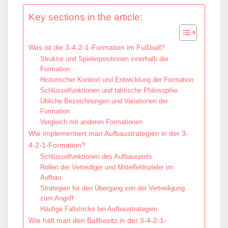
Key sections in the article:
Was ist die 3-4-2-1-Formation im Fußball?
Struktur und Spielerpositionen innerhalb der
Formation
Historischer Kontext und Entwicklung der Formation
Schlüsselfunktionen und taktische Philosophie
Übliche Bezeichnungen und Variationen der
Formation
Vergleich mit anderen Formationen
Wie implementiert man Aufbaustrategien in der 3-
4-2-1-Formation?
Schlüsselfunktionen des Aufbauspiels
Rollen der Verteidiger und Mittelfeldspieler im
Aufbau
Strategien für den Übergang von der Verteidigung
zum Angriff
Häufige Fallstricke bei Aufbaustrategien
Wie hält man den Ballbesitz in der 3-4-2-1-