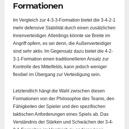
Formationen
Im Vergleich zur 4-3-3-Formation bietet die 3-4-2-1
mehr defensive Stabilität durch einen zusätzlichen
Innenverteidiger. Allerdings könnte sie Breite im
Angriff opfern, es sei denn, die Außenverteidiger
sind sehr aktiv. Im Gegensatz dazu bietet die 4-2-
3-1-Formation einen traditionelleren Ansatz zur
Kontrolle des Mittelfelds, kann jedoch weniger
flexibel im Übergang zur Verteidigung sein.
Letztendlich hängt die Wahl zwischen diesen
Formationen von der Philosophie des Teams, den
Fähigkeiten der Spieler und den spezifischen
taktischen Anforderungen eines Spiels ab. Das
Verständnis der Stärken und Schwächen der 3-4-