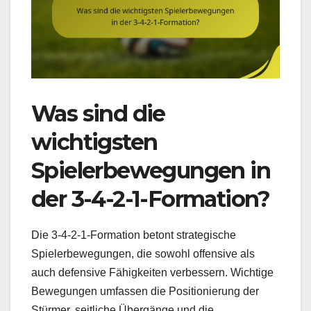
Was sind die
wichtigsten
Spielerbewegungen in
der 3-4-2-1-Formation?
Die 3-4-2-1-Formation betont strategische
Spielerbewegungen, die sowohl offensive als
auch defensive Fähigkeiten verbessern. Wichtige
Bewegungen umfassen die Positionierung der
Stürmer, seitliche Übergänge und die