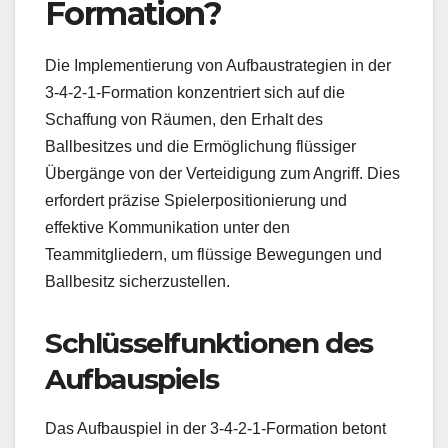
Formation?
Die Implementierung von Aufbaustrategien in der
3-4-2-1-Formation konzentriert sich auf die
Schaffung von Räumen, den Erhalt des
Ballbesitzes und die Ermöglichung flüssiger
Übergänge von der Verteidigung zum Angriff. Dies
erfordert präzise Spielerpositionierung und
effektive Kommunikation unter den
Teammitgliedern, um flüssige Bewegungen und
Ballbesitz sicherzustellen.
Schlüsselfunktionen des
Aufbauspiels
Das Aufbauspiel in der 3-4-2-1-Formation betont