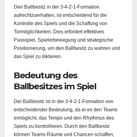
Den Ballbesitz in der 3-4-2-1-Formation
aufrechtzuerhalten, ist entscheidend für die
Kontrolle des Spiels und die Schaffung von
Tormöglichkeiten. Dies erfordert effektives
Passspiel, Spielerbewegung und strategische
Positionierung, um den Ballbesitz zu wahren und
das Spiel zu diktieren.
Bedeutung des
Ballbesitzes im Spiel
Der Ballbesitz ist in der 3-4-2-1-Formation von
entscheidender Bedeutung, da er es den Teams
ermöglicht, das Tempo und den Rhythmus des
Spiels zu kontrollieren. Durch den Ballbesitz
können Teams Räume und Chancen schaffen,