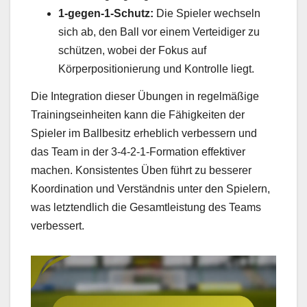
1-gegen-1-Schutz:
Die Spieler wechseln
sich ab, den Ball vor einem Verteidiger zu
schützen, wobei der Fokus auf
Körperpositionierung und Kontrolle liegt.
Die Integration dieser Übungen in regelmäßige
Trainingseinheiten kann die Fähigkeiten der
Spieler im Ballbesitz erheblich verbessern und
das Team in der 3-4-2-1-Formation effektiver
machen. Konsistentes Üben führt zu besserer
Koordination und Verständnis unter den Spielern,
was letztendlich die Gesamtleistung des Teams
verbessert.