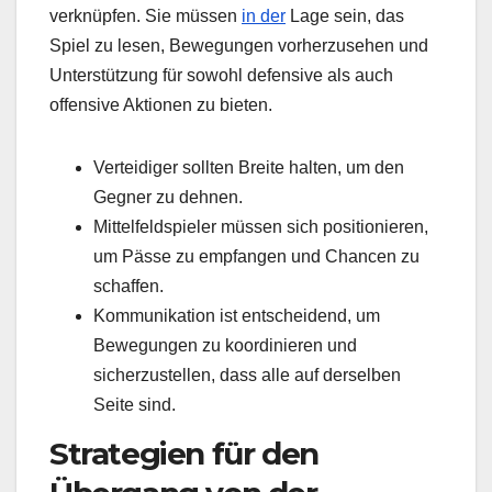
verknüpfen. Sie müssen
in der
Lage sein, das
Spiel zu lesen, Bewegungen vorherzusehen und
Unterstützung für sowohl defensive als auch
offensive Aktionen zu bieten.
Verteidiger sollten Breite halten, um den
Gegner zu dehnen.
Mittelfeldspieler müssen sich positionieren,
um Pässe zu empfangen und Chancen zu
schaffen.
Kommunikation ist entscheidend, um
Bewegungen zu koordinieren und
sicherzustellen, dass alle auf derselben
Seite sind.
Strategien für den